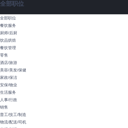
全部职位
全部职位
餐饮服务
厨师/后厨
饮品烘焙
餐饮管理
零售
酒店/旅游
美容/美发/保健
家政/保洁
安保/物业
生活服务
人事/行政
销售
普工/技工/制造
物流/配送/司机