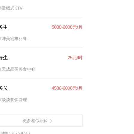
嘉量贩式KTV
务生
5000-6000元/月
京味美宏丰丽餐...
务生
25元/时
京天成品园美食中心
务员
4500-6000元/月
京淡淡餐饮管理
更多相似职位
时间：2026-07-07