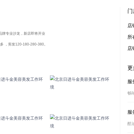
门
店
奢品牌专业沙龙，新店即将开业 

所
发120-180-280-380。
店
更
服
畅
服
酷