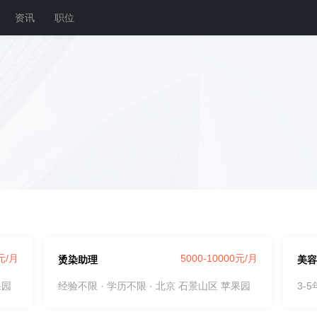
资讯
职位
0元/月
5000-10000元/月
烫染助理
美容
果园
经验不限 · 学历不限
· 北京 石景山区 苹果园
3-