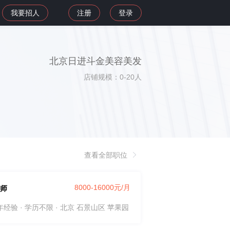
我要招人
注册
登录
北京日进斗金美容美发
店铺规模：0-20人
查看全部职位
8000-16000元/月
师
5年经验 · 学历不限
· 北京 石景山区 苹果园