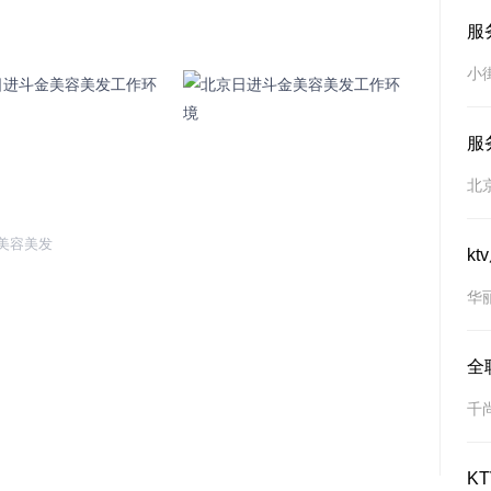
服
小
服
北
美容美发
k
华
全
千
K