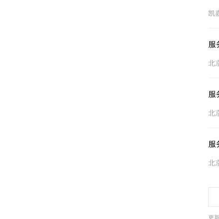
凯
服
北
服
北
服
北
更新