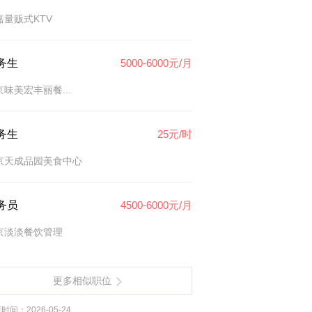
嘉量贩式KTV
务生
5000-6000元/月
京味美宏丰丽餐...
务生
25元/时
京天成品园美食中心
务员
4500-6000元/月
京淡淡餐饮管理
更多相似职位
时间：2026-05-24