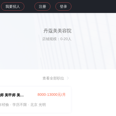
我要招人
注册
登录
丹蔻美美容院
店铺规模：0-20人
查看全部职位
8000-13000元/月
美容师 美甲师 美睫师
3年经验 · 学历不限
· 北京 光明