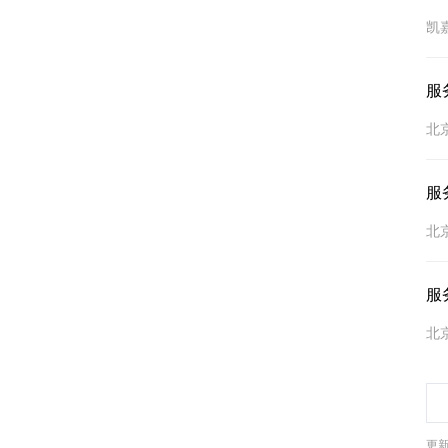
凯
服
北
服
北
服
北
更新