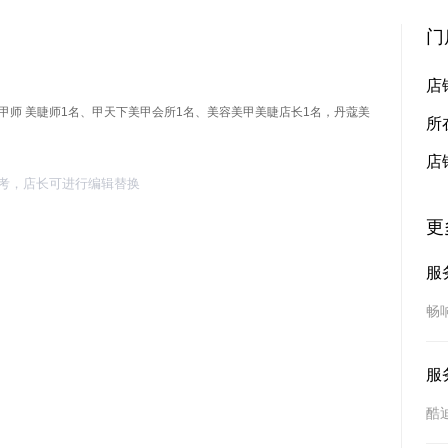
门
店
甲师 美睫师1名、甲天下美甲会所1名、美容美甲美睫店长1名，丹蔻美
所
店
考，店长可进行编辑替换
更
服
畅
服
酷