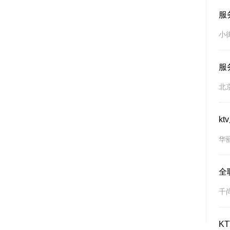
服
小
服
北
k
华
全
千
K