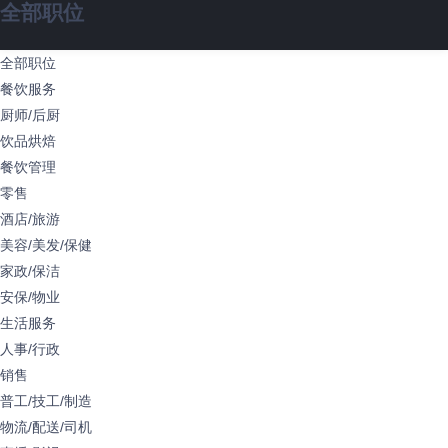
全部职位
全部职位
餐饮服务
厨师/后厨
饮品烘焙
餐饮管理
零售
酒店/旅游
美容/美发/保健
家政/保洁
安保/物业
生活服务
人事/行政
销售
普工/技工/制造
物流/配送/司机