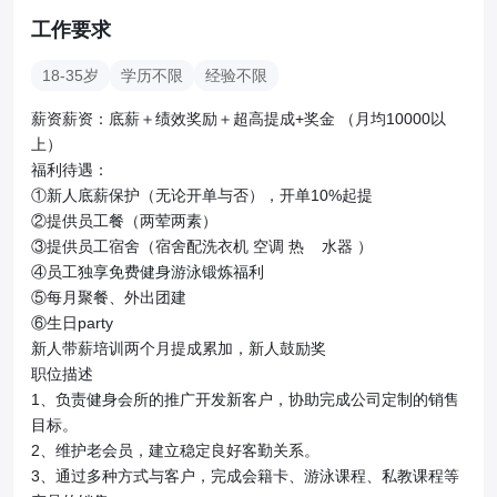
工作要求
18-35岁
学历不限
经验不限
薪资薪资：底薪＋绩效奖励＋超高提成+奖金 （月均10000以
上）

福利待遇：

①新人底薪保护（无论开单与否），开单10%起提

②提供员工餐（两荤两素）

③提供员工宿舍（宿舍配洗衣机 空调 热    水器 ）

④员工独享免费健身游泳锻炼福利

⑤每月聚餐、外出团建

⑥生日party

新人带薪‎培训两个‎月提成累‎加，新人鼓‎励‎奖

职位描述

1、负责健身会所的推广开发新客户，协助完成公司定制的销售
目标。

2、维护老会员，建立稳定良好客勤关系。

3、通过多种方式与客户，完成会籍卡、游泳课程、私教课程等