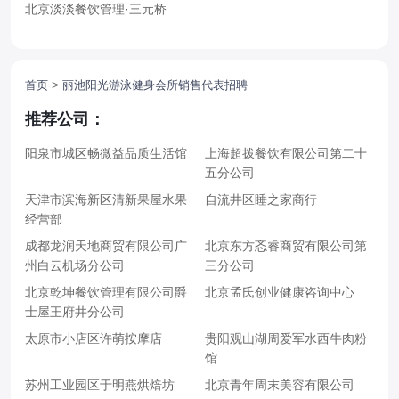
北京淡淡餐饮管理
·
三元桥
首页
>
丽池阳光游泳健身会所销售代表招聘
推荐公司：
阳泉市城区畅微益品质生活馆
上海超拨餐饮有限公司第二十
五分公司
天津市滨海新区清新果屋水果
自流井区睡之家商行
经营部
成都龙润天地商贸有限公司广
北京东方忞睿商贸有限公司第
州白云机场分公司
三分公司
北京乾坤餐饮管理有限公司爵
北京孟氏创业健康咨询中心
士屋王府井分公司
太原市小店区许萌按摩店
贵阳观山湖周爱军水西牛肉粉
馆
苏州工业园区于明燕烘焙坊
北京青年周末美容有限公司