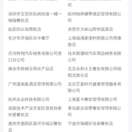
司
深圳市宝安区松岗街道一桶一
杭州锦和驷季酒店管理有限公
锅端餐饮店
司
姑苏区白加黑鞋店
东莞市大岭山阿华蔬菜店
长沙市开福区乐兮餐厅
上海福满家便利有限公司周康
路店
庄河梓翔汽车销售有限公司营
佳木斯通特汽车用品销售有限
口分公司
公司
桐乡市梧桐玉明水产品店
北京永和大王餐饮有限公司朝
阳北路分店
广州漫画集酒店管理有限公司
北京艺嘉时代健康管理服务有
限公司
杭州永众科技有限公司
上海鲨卡餐饮管理有限公司
高新技术产业开发区居然孙家
青岛家合四季餐饮管理有限公
外婆餐饮店
司
惠州市惠阳区新圩许福记餐饮
宁波市海曙区张易餐饮店
店