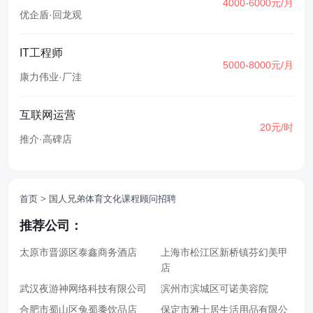
4000-6000元/月
优企盾
·
回龙观
IT工程师
5000-8000元/月
康力伟业
·
厂洼
互联网运营
20元/时
推介
·
高碑店
首页
>
国人兄弟体育文化课程顾问招聘
推荐公司：
太原市晋源区泰鑫商务酒店
上海市松江区新桥镇芬幻美甲
店
武汉夜游神网络科技有限公司
滨州市滨城区可诺美容院
合肥市蜀山区兔蜀黍饮品店
保定市雅士居生活用品有限公