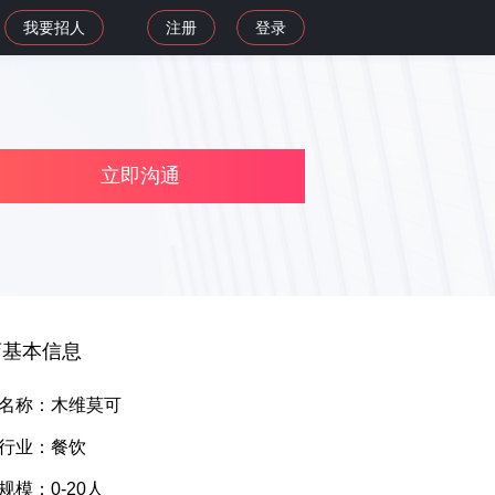
我要招人
注册
登录
立即沟通
店基本信息
名称：木维莫可
行业：餐饮
规模：0-20人