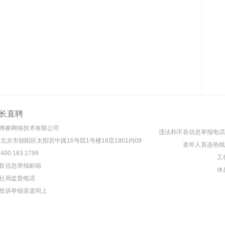
长直聘
博睿网络技术有限公司
违法和不良信息举报电话： 4
 北京市朝阳区太阳宫中路16号院1号楼18层1801内09
老年人直连热线： 4
00 183 2799
工作
良信息举报邮箱
休息
社局监督电话
投诉举报渠道同上