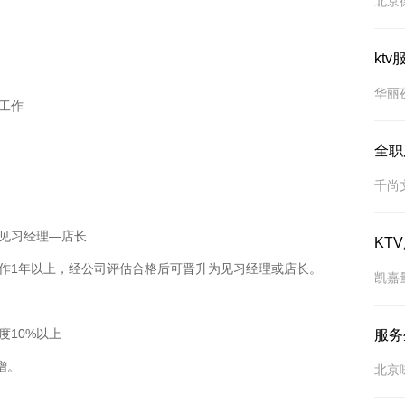
北京
ktv
华丽夜
作

全职
千尚
见习经理—店长

KT
作1年以上，经公司评估合格后可晋升为见习经理或店长。

凯嘉
10%以上

服务
。

北京味