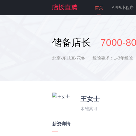
首页
APP/小程序
储备店长
7000-8
北京-东城区-花乡
经验要求：1-3年经验
王女士
木维莫可
薪资详情