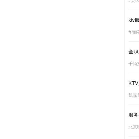
北京
ktv
华丽夜
全职
千尚
KT
凯嘉
服务
北京味