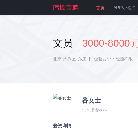
首页
APP/小程序
文员
3000-8000
北京-大兴区-亦庄
经验要求：经验不限
谷女士
北京猛虎科技
薪资详情