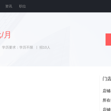
资讯
职位
元/月
学历要求：学历不限
招10人
门
店铺
所在
店铺