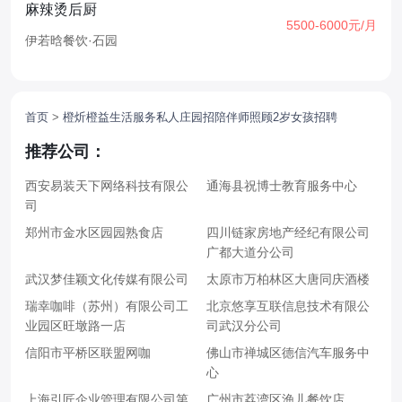
麻辣烫后厨
5500-6000元/月
伊若晗餐饮
·
石园
首页
>
橙炘橙益生活服务私人庄园招陪伴师照顾2岁女孩招聘
推荐公司：
西安易装天下网络科技有限公
通海县祝博士教育服务中心
司
郑州市金水区园园熟食店
四川链家房地产经纪有限公司
广都大道分公司
武汉梦佳颖文化传媒有限公司
太原市万柏林区大唐同庆酒楼
瑞幸咖啡（苏州）有限公司工
北京悠享互联信息技术有限公
业园区旺墩路一店
司武汉分公司
信阳市平桥区联盟网咖
佛山市禅城区德信汽车服务中
心
上海引匠企业管理有限公司第
广州市荔湾区渔儿餐饮店