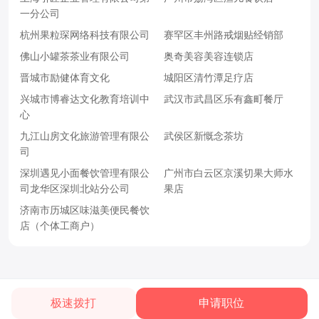
一分公司
杭州果粒琛网络科技有限公司
赛罕区丰州路戒烟贴经销部
佛山小罐茶茶业有限公司
奥奇美容美容连锁店
晋城市励健体育文化
城阳区清竹潭足疗店
兴城市博睿达文化教育培训中
武汉市武昌区乐有鑫町餐厅
心
九江山房文化旅游管理有限公
武侯区新慨念茶坊
司
深圳遇见小面餐饮管理有限公
广州市白云区京溪切果大师水
司龙华区深圳北站分公司
果店
济南市历城区味滋美便民餐饮
店（个体工商户）
极速拨打
申请职位