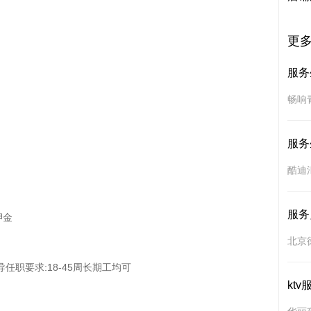
更
服务
畅响
服务
酷迪
服务
金

北京
职要求:18-45周长期工均可

ktv