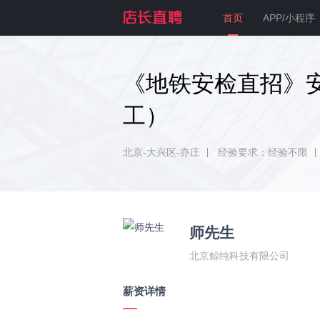
首页
APP/小程序
《地铁安检直招》
工）
北京-大兴区-亦庄
经验要求：经验不限
师先生
北京鲸纯科技有限公司
薪资详情