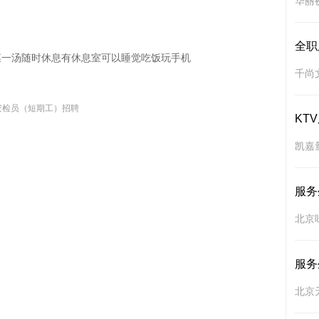
华丽夜
全职
菜一汤随时休息有休息室可以睡觉吃饭玩手机
千尚
安检员（短期工）招聘
KT
凯嘉
服务
北京味
服务
北京