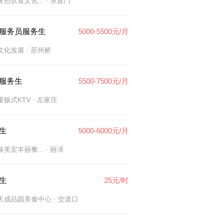
色饮食文化...
· 东直门
服务员服务生
5000-5500元/月
文化发展
· 苏州桥
V服务生
5500-7500元/月
量贩式KTV
· 左家庄
生
5000-6000元/月
美宏丰丽餐...
· 丽泽
生
25元/时
天成品园美食中心
· 交道口