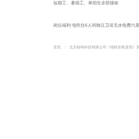
短期工、暑假工、单招生全部接收

岗位福利:包吃住6人间独立卫浴无水电费六
首页
北京鲸纯科技有限公司《地铁安检直招》