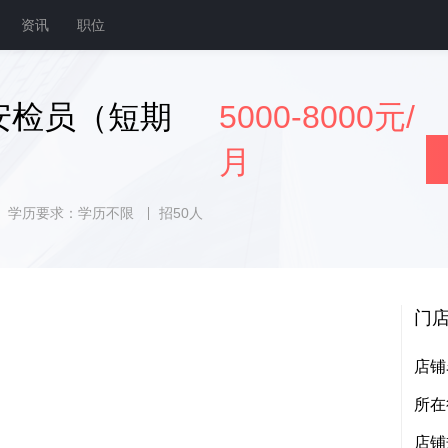
资讯
职位
安检员（短期
5000-8000元/
月
学历要求：学历不限
招50人
门
店铺
所在
店铺