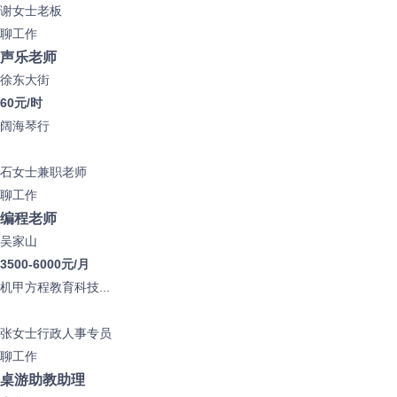
谢女士
老板
聊工作
声乐老师
徐东大街
60元/时
阔海琴行
石女士
兼职老师
聊工作
编程老师
吴家山
3500-6000元/月
机甲方程教育科技...
张女士
行政人事专员
聊工作
桌游助教助理