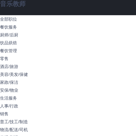
音乐教师
全部职位
餐饮服务
厨师/后厨
饮品烘焙
餐饮管理
零售
酒店/旅游
美容/美发/保健
家政/保洁
安保/物业
生活服务
人事/行政
销售
普工/技工/制造
物流/配送/司机