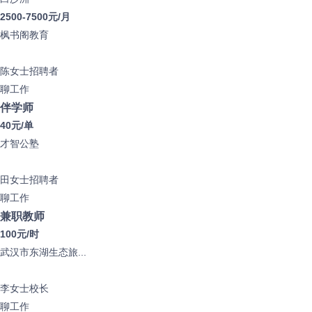
2500-7500元/月
枫书阁教育
陈女士
招聘者
聊工作
伴学师
40元/单
才智公塾
田女士
招聘者
聊工作
兼职教师
100元/时
武汉市东湖生态旅...
李女士
校长
聊工作