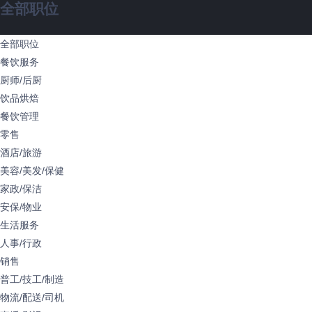
全部职位
全部职位
餐饮服务
厨师/后厨
饮品烘焙
餐饮管理
零售
酒店/旅游
美容/美发/保健
家政/保洁
安保/物业
生活服务
人事/行政
销售
普工/技工/制造
物流/配送/司机