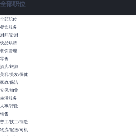
全部职位
全部职位
餐饮服务
厨师/后厨
饮品烘焙
餐饮管理
零售
酒店/旅游
美容/美发/保健
家政/保洁
安保/物业
生活服务
人事/行政
销售
普工/技工/制造
物流/配送/司机