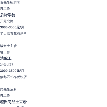
贺先生
招聘者
聊工作
后厨学徒
开元北路
3000-3500元/月
半天妖青花椒烤鱼
璩女士
主管
聊工作
洗碗工
冶金北路
3000-3500元/月
信都区艺祥餐饮店
席先生
后厨
聊工作
翟氏尚品土豆粉