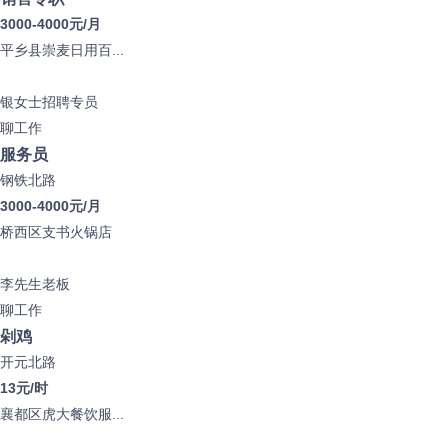
3000-4000元/月
平乡县崇麦日用百...
银女士
招聘专员
聊工作
服务员
钢铁北路
3000-4000元/月
桥西区支书火锅店
李先生
老板
聊工作
剁鸡
开元北路
13元/时
襄都区虎大餐饮服...